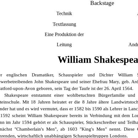
Backstage
Technik
Textfassung
Eine Produktion der
Leitung
Andr
William Shakespea
r englischen Dramatiker, Schauspieler und Dichter William
werbetreibenden John Shakespeare und seiner Ehefrau Mary, geb. Ard
ratford-upon-Avon geboren, sein Tag der Taufe ist der 26. April 1564.
akespeare entstammt einer wohlbetuchten Bürgerfamilie und be
teinschule. Mit 18 Jahren heiratet er die 8 Jahre ältere Landwirtsto
nder hat und es wird vermutet, dass er 1582 bis 1590 als Lehrer in Lanc
92 scheint William Shakespeare bereits in Verbindung mit dem Lon
nn im Jahr 1594 gehört er als Schauspieler, Stückeschreiber und Teilha
nächst "Chamberlain's Men", ab 1603 "King's Men" nennt. Diese 
hrenden, wirtschaftlich unabhängigen Schauspieltruppen Londons.