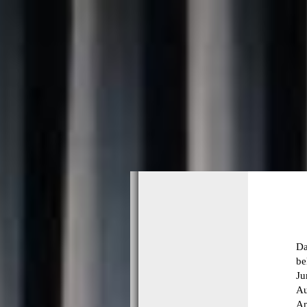
Da
be
Ju
Au
An