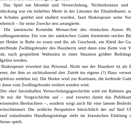
s Spiel um Identität und Verwechslung, Nichterkennen und W
tdeckung war ein beliebtes Motiv in der Literatur der Elisabethaner, u
n Schulen gelehrt und studiert wurden, fand Shakespeare seine Vorb
ielerisch – für seine Zwecke neu arrangierte.
ie lateinische Komödie
Menaechmi
des römischen Autors Plau
ndlungsstruktur. Ein von der zänkischen Gattin frustrierter reicher 
ner Hetäre in Ruhe zu essen und ihr, als Geschenk, ein Kleid der G
ntreffende Zwillingsbruder des Hausherrn setzt dann eine Kette von 
de, nach gespieltem Wahnsinn in einer Situation größter Bedrängn
fgelöst werden.
akespeare erweitert das Personal. Nicht nur der Hausherr ist als Z
ener, der ihm so nichtsahnend den Zutritt ins eigene (?) Haus verwei
phitruo
entlehnt ist). Die Hetäre wird zur Kurtisane, die keifende Gatt
e dann vom Zwillingsbruder erobert werden wird.
r eher farcenhaften Verwechslungsgeschichte wird ein Rahmen gege
cht nur die Vorgeschichte auf – und versetzt damit das Publikum
lwissenden Beobachters –, sondern sorgt auch für eine latente Bedro
rchschimmert. Die zeitliche Perspektive hinsichtlich der auf fünf 
rauf zulaufenden Handlungsstränge steht im klassischen Einklang 
hesus spielt.