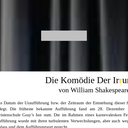
Die Komödie Der Ir
r
u
von William Shakespear
s Datum der Uraufführung bzw. der Zeitraum der Entstehung dieser f
legt. Die früheste bekannte Aufführung fand am 28. Dezember
ristenschule Gray’s Inn statt. Die im Rahmen eines karnevalesken Fes
fführung wurde mit ihren turbulenten Verwechslungen, aber auch wege
lass und dem Aufführungsort gerecht.