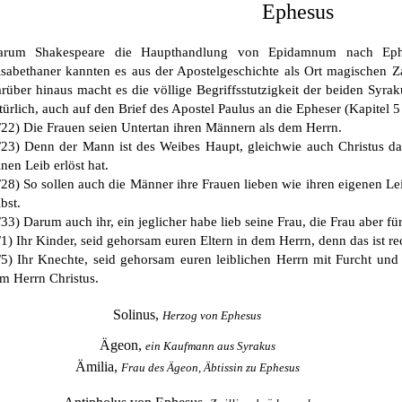
Ephesus
rum Shakespeare die Haupthandlung von Epidamnum nach Ephes
isabethaner kannten es aus der Apostelgeschichte als Ort magischen 
rüber hinaus macht es die völlige Begriffsstutzigkeit der beiden Syrak
türlich, auch auf den Brief des Apostel Paulus an die Epheser (Kapitel 5
/22) Die Frauen seien Untertan ihren Männern als dem Herrn.
/23) Denn der Mann ist des Weibes Haupt, gleichwie auch Christus das
inen Leib erlöst hat.
/28) So sollen auch die Männer ihre Frauen lieben wie ihren eigenen Leib
lbst.
/33) Darum auch ihr, ein jeglicher habe lieb seine Frau, die Frau aber f
/1) Ihr Kinder, seid gehorsam euren Eltern in dem Herrn, denn das ist re
/5) Ihr Knechte, seid gehorsam euren leiblichen Herrn mit Furcht und Z
m Herrn Christus.
Solinus,
Herzog von Ephesus
Ägeon,
ein Kaufmann aus Syrakus
Ämilia,
Frau des Ägeon, Äbtissin zu Ephesus