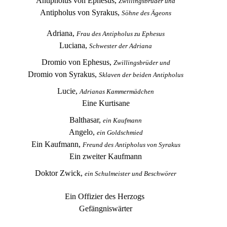
Antipholus von Ephesus,
Zwillingsbrüder und
Antipholus von Syrakus,
Söhne des Ägeons
Adriana,
Frau des Antipholus zu Ephesus
Luciana,
Schwester der Adriana
Dromio von Ephesus,
Zwillingsbrüder und
Dromio von Syrakus,
Sklaven der beiden Antipholus
Lucie,
Adrianas Kammermädchen
Eine Kurtisane
Balthasar,
ein Kaufmann
Angelo,
ein Goldschmied
Ein Kaufmann,
Freund des Antipholus von Syrakus
Ein zweiter Kaufmann
Doktor Zwick,
ein Schulmeister und Beschwörer
Ein Offizier des Herzogs
Gefängniswärter