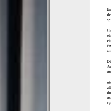
Da
En
de
sp
D
Ha
ei
ei
En
au
Sh
Di
Am
di
De
ni
al
du
da
Ep