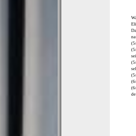
Wa
El
Da
na
(5
(5
se
(5
se
(5
(6
(6
de