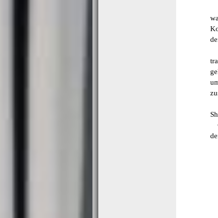
Mi
wa
Ko
de
Sp
tr
ge
um
zu
Er
Sh
Ge
de