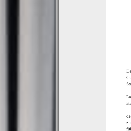
De
Ge
St
Sh
La
Ki
15
de
zu
fü