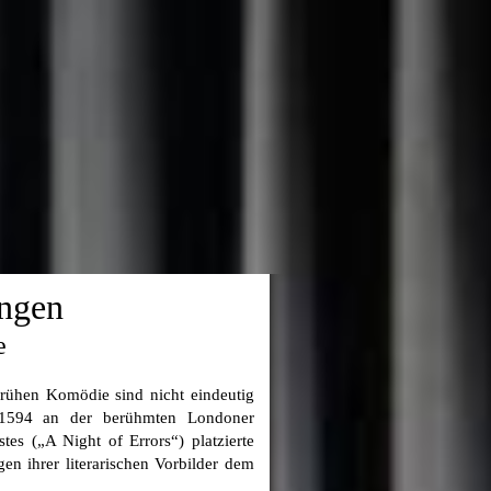
ngen
e
rühen Komödie sind nicht eindeutig
 1594 an der berühmten Londoner
tes („A Night of Errors“) platzierte
n ihrer literarischen Vorbilder dem