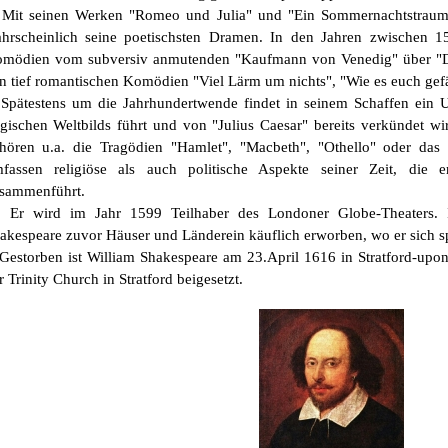
t seinen Werken "Romeo und Julia" und "Ein Sommernachtstraum" 
hrscheinlich seine poetischsten Dramen. In den Jahren zwischen 1
mödien vom subversiv anmutenden "Kaufmann von Venedig" über "Di
n tief romantischen Komödien "Viel Lärm um nichts", "Wie es euch gefäl
ätestens um die Jahrhundertwende findet in seinem Schaffen ein Um
agischen Weltbilds führt und von "Julius Caesar" bereits verkündet wi
hören u.a. die Tragödien "Hamlet", "Macbeth", "Othello" oder das
fassen religiöse als auch politische Aspekte seiner Zeit, die 
sammenführt.
 wird im Jahr 1599 Teilhaber des Londoner Globe-Theaters. In 
akespeare zuvor Häuser und Länderein käuflich erworben, wo er sich sp
storben ist William Shakespeare am 23.April 1616 in Stratford-upo
r Trinity Church in Stratford beigesetzt.