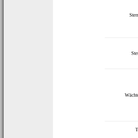
Ster
Ste
Wächte
T