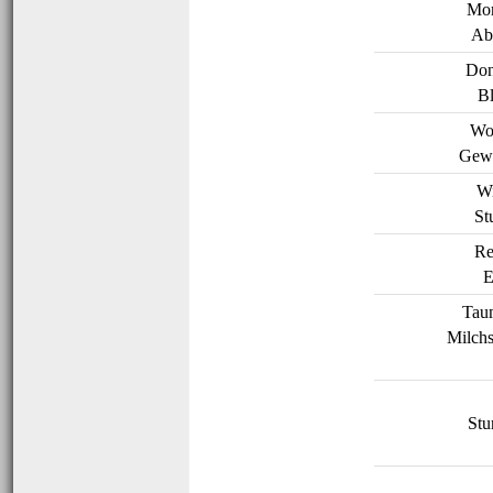
Mor
Ab
Don
Bl
Wo
Gewi
Wi
St
Re
E
Tau
Milch
Stu