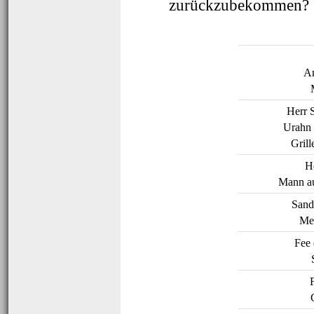
zurückzubekommen?
An
Herr
Urahn
Grill
H
Mann a
San
Me
Fee 